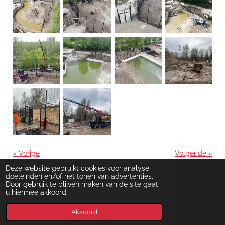
«
Vorige
Volgende
»
Deze website gebruikt cookies voor analyse-
© 2023 Pijnenburg Las- en Montagebedrijf
doeleinden en/of het tonen van advertenties.
Door gebruik te blijven maken van de site gaat
u hiermee akkoord.
Akkoord