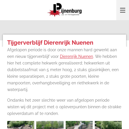
Ga
direct
naar
de
hoofdinhoud
Tijgerverblijf Dierenrijk Nuenen
Afgelopen periode is door onze mannen hard gewerkt aan
een nieuw tijgerverblijf voor
Dierenrijk Nuenen
.
We hebben
hier het complete hekwerk gerealiseerd; hekwerken uit
dubbelstaafmat van 5 meter hoog, 2 stuks glasinkijken, een
kleine separatiepen, 2 stuks grote poorten, kleine
manpoorten, overhangbeveiliging en riethekwerk in de
waterpartij.
Ondanks het zeer slechte weer van afgelopen periode
wisten wij dit project met 0 opleverpunten binnen de strakke
opleverdatum af te ronden.